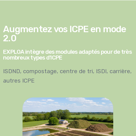
Augmentez vos ICPE en mode
2.0
EXPLOA intègre des modules adaptés pour de très
nombreux types d'ICPE
ISDND
,
compostage
,
centre de tri
,
ISDI
,
carrière
,
autres ICPE